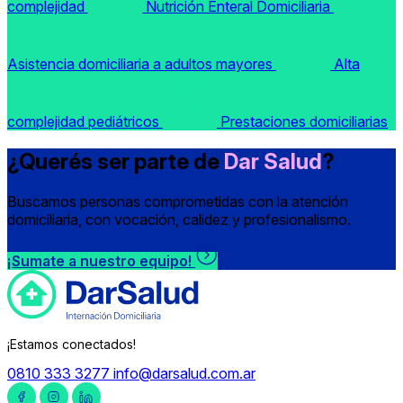
complejidad
Nutrición Enteral Domiciliaria
Asistencia domiciliaria a adultos mayores
Alta
complejidad pediátricos
Prestaciones domiciliarias
¿Querés ser parte de
Dar Salud
?
Buscamos personas comprometidas con la atención
domiciliaria, con vocación, calidez y profesionalismo.
¡Sumate a nuestro equipo!
¡Estamos conectados!
0810 333 3277
info@darsalud.com.ar