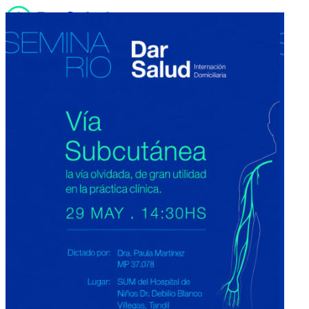
Quiénes somos
Servicios
Noticias
Sucursales
Contacto
Trabaja con nosotros