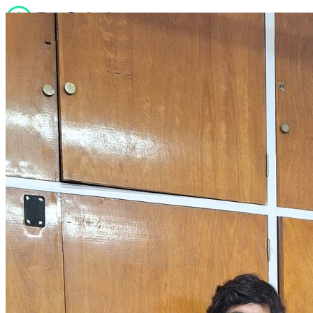
Quiénes somos
Servicios
Noticias
Sucursales
Contacto
Trabaja con nosotros