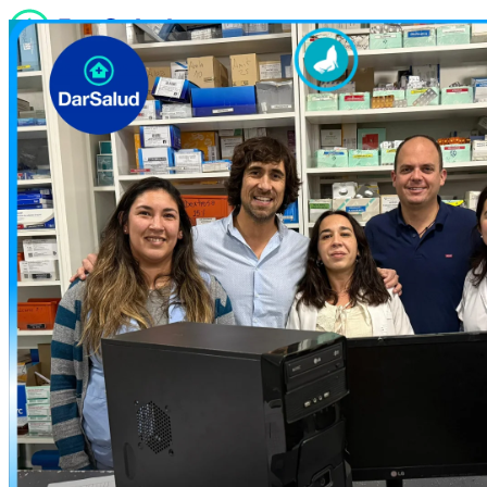
Quiénes somos
Servicios
Noticias
Sucursales
Contacto
Trabaja con nosotros